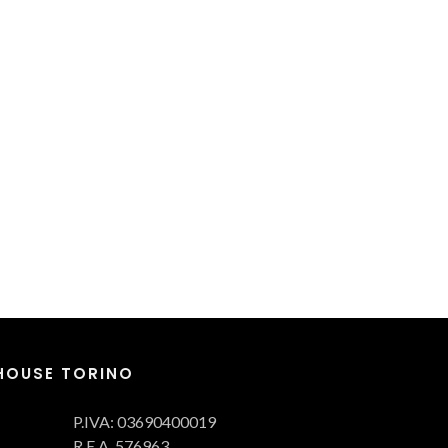
 HOUSE TORINO
P.IVA:
03690400019
R.E.A.
576963