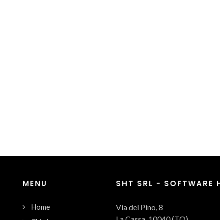
MENU
SHT SRL - SOFTWARE
Home
Via del Pino, 8
La Cassa, 10040 (TO)